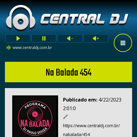
www.centraldj.com.br
Na Balada 454
Publicado em:
4/22/2023
2:01:0
🔗
https://www.centraldj.com.br/
nabalada/454