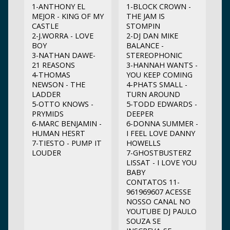
1-ANTHONY EL
1-BLOCK CROWN -
MEJOR - KING OF MY
THE JAM IS
CASTLE
STOMPIN
2-J.WORRA - LOVE
2-DJ DAN MIKE
BOY
BALANCE -
3-NATHAN DAWE-
STEREOPHONIC
21 REASONS
3-HANNAH WANTS -
4-THOMAS
YOU KEEP COMING
NEWSON - THE
4-PHATS SMALL -
LADDER
TURN AROUND
5-OTTO KNOWS -
5-TODD EDWARDS -
PRYMIDS
DEEPER
6-MARC BENJAMIN -
6-DONNA SUMMER -
HUMAN HESRT
I FEEL LOVE DANNY
7-TIESTO - PUMP IT
HOWELLS
LOUDER
7-GHOSTBUSTERZ
LISSAT - I LOVE YOU
BABY
CONTATOS 11-
961969607 ACESSE
NOSSO CANAL NO
YOUTUBE DJ PAULO
SOUZA SE