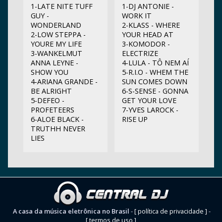
1-LATE NITE TUFF
1-DJ ANTONIE -
GUY -
WORK IT
WONDERLAND
2-KLASS - WHERE
2-LOW STEPPA -
YOUR HEAD AT
YOURE MY LIFE
3-KOMODOR -
3-WANKELMUT
ELECTRIZE
ANNA LEYNE -
4-LULA - TÔ NEM AÍ
SHOW YOU
5-R.I.O - WHEM THE
4-ARIANA GRANDE -
SUN COMES DOWN
BE ALRIGHT
6-S-SENSE - GONNA
5-DEFEO -
GET YOUR LOVE
PROFETEERS
7-YVES LAROCK -
6-ALOE BLACK -
RISE UP
TRUTHH NEVER
LIES
A casa da música eletrônica no Brasil
-
[ política de privacidade ]
-
[ termos de uso ]