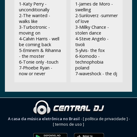
1-Katy Perry -
1-James de Moro -
unconditionally
swelling
2-The wanted -
2-Sunloverz -summer
walks like
of love
3-Turbotronic -
3-Millky Chance -
moving on
stolen dance
4-Calvin Harris - well
4-Steve Angelo -
be coming back
tivoli
5-Eminem & Rihanna
5-ylvis- the fox
- the moster
6-Komodo -
6-Tonie only -touch
technophobia
7-Phoebe Ryan -
poland
now or never
7-waveshock - the dj
A casa da música eletrônica no Brasil
-
[ política de privacidade ]
-
[ termos de uso ]