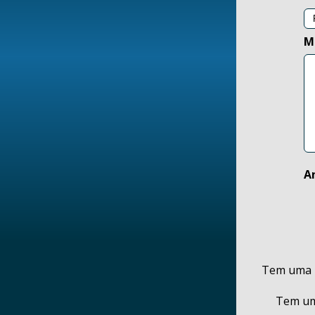
M
A
Tem uma r
Tem um 