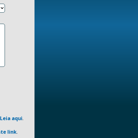
Leia aqui
.
te link
.