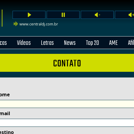
www.centraldj.com.br
cas
Vídeos
Letras
News
Top 20
AME
Afi
CONTATO
ome
-mail
estino