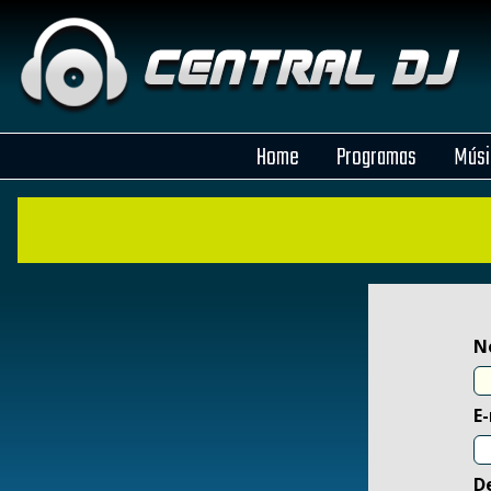
Home
Programas
Músi
N
E
D