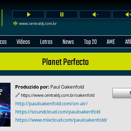
www.centraldj.com.br
cas
Vídeos
Letras
News
Top 20
AME
Afi
Planet Perfecto
Produzido por:
Paul Oakenfold
🔗
https://www.centraldj.com.br/
oakenfold
http:/
/
pauloakenfold.com/
on-air/
https:/
/
soundcloud.com/
pauloakenfold
https:/
/
www.mixcloud.com/
pauloakenfold/